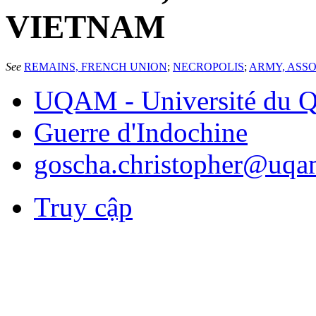
VIETNAM
See
REMAINS, FRENCH UNION
;
NECROPOLIS
;
ARMY, ASSO
UQAM - Université du Q
Guerre d'Indochine
goscha.christopher@uqa
Truy cập