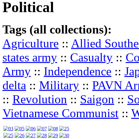
Political
Tags (all collections):
Agriculture
::
Allied South
states army
::
Casualty
::
Co
Army
::
Independence
::
Ja
delta
::
Military
::
PAVN A
::
Revolution
::
Saigon
::
So
Vietnamese Communist
::
W