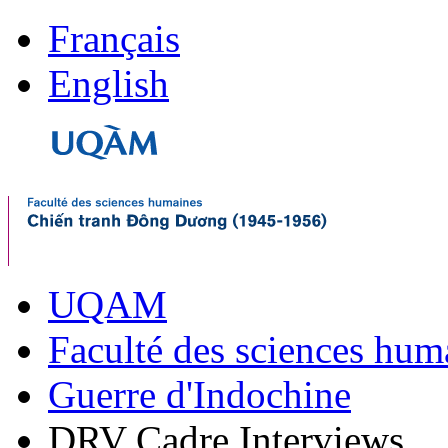
Français
English
UQAM
Faculté des sciences hum
Guerre d'Indochine
DRV Cadre Interviews